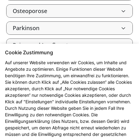
Osteoporose
Parkinson
Reise- und Impfberatung
Cookie Zustimmung
Tee und Heilkräuter
Auf unserer Website verwenden wir Cookies, um Inhalte und
Angebote zu optimieren. Einige Funktionen dieser Website
benötigen Ihre Zustimmung, um einwandfrei zu funktionieren.
Vitalstoffe
Sie können durch Klick auf „Alle Cookies zulassen“ alle Cookies
akzeptieren, durch Klick auf „Nur notwendige Cookies
Vitamine, Mineralien und
akzeptieren“ nur notwendige Cookies akzeptieren, oder durch
Spurenelemente
Klick auf "Einstellungen" individuelle Einstellungen vornehmen.
Durch Nutzung dieser Website geben Sie in jedem Fall Ihre
Einwilligung zu den notwendigen Cookies. Die
Wohlbefinden durch Fitness
Einwilligungserklärung (des Nutzers, bzw. dessen Gerät) wird
gespeichert, um deren Abfrage nicht erneut wiederholen zu
müssen und die Einwilligung entsprechend der gesetzlichen
Zahnpflege und Zahnschutz